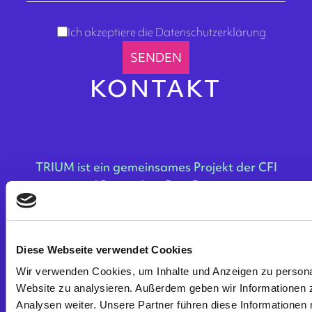
Ich akzeptiere die Datenschutzerklärung
KONTAKT
TRIUM ist ein gemeinsames Projekt der CFI
und Rotterdam Bau Gruppe.
CFI – Conzepte für Immobilien GmbH
Diese Webseite verwendet Cookies
www.cfimmo.de
Wir verwenden Cookies, um Inhalte und Anzeigen zu personali
info@cfimmo.de
Website zu analysieren. Außerdem geben wir Informationen 
0173 727 3318
0172 203 0804
Analysen weiter. Unsere Partner führen diese Informationen 