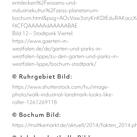
entdecken%2Fwissens-und-
industriekultur%2Fzeiss-planetarium-
bochum.html&psig=AOvVaw3otyKnKDIEduRAKaccX
f4CFQAAAAAdAAAAABAE
Bild 12 – Stadtpark Viertel:
https://www.gaerten-in-
westfalen.de/de/garten-und-parks-in-
westfalen-lippe/zu-den-garten-und-parks-in-
westfalen-lippe/bochum-stadtpark/
© Ruhrgebiet Bild:
https://www.shutterstock.com/hu/image-
photo/walk-industrial-landmark-looks-like-
roller-1261269118
© Bochum Bild:
https://moltkemarkt.de/aktuell/2014/fakten_2014.p