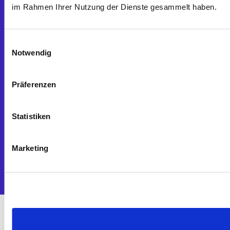
im Rahmen Ihrer Nutzung der Dienste gesammelt haben.
Rotterdam Bau Gruppe
www.rotterdam-bau.de
Einwilligungsauswahl
Notwendig
Präferenzen
Statistiken
Marketing
Design by pxlbrands © 2026
Datenschutz
Impressum